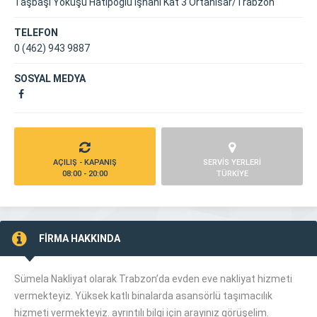
Taşbaşı Yokuşu Hatipoğlu İşhanı Kat 3 Ortahisar/Trabzon
TELEFON
0 (462) 943 9887
SOSYAL MEDYA
AÇILIŞ - KAPANIŞ
SERVİS YERLERİ
08:00 - 20:00
TÜRKİYE
FİRMA HAKKINDA
Sümela Nakliyat olarak Trabzon’da evden eve nakliyat hizmeti
vermekteyiz. Yüksek katlı binalarda asansörlü taşımacılık
hizmeti vermekteyiz. ayrıntılı bilgi için arayınız görüşelim.