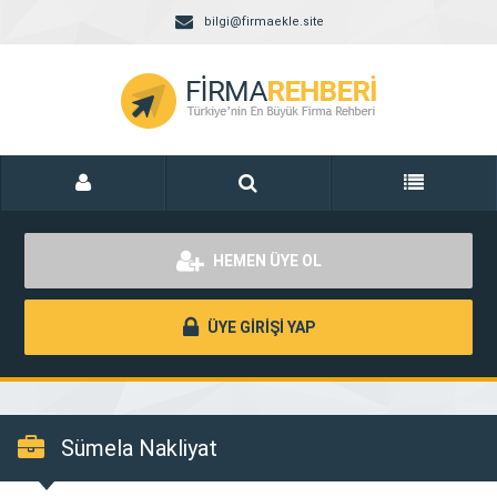
bilgi@firmaekle.site
HEMEN ÜYE OL
ÜYE GİRİŞİ YAP
Sümela Nakliyat