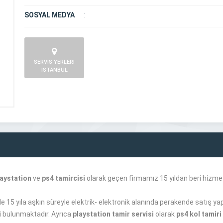
SOSYAL MEDYA
:
SERVİS YERLERİ
İSTANBUL
aystation
ve
ps4 tamircisi
olarak geçen firmamız 15 yıldan beri hizme
15 yıla aşkın süreyle elektrik- elektronik alanında perakende satış ya
 bulunmaktadır. Ayrıca
playstation tamir servisi
olarak
ps4 kol tamiri