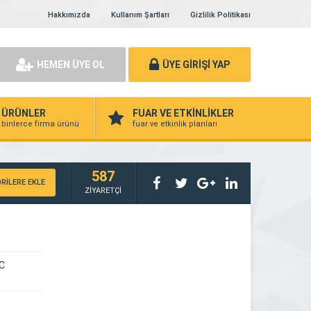
Hakkımızda
Kullanım Şartları
Gizlilik Politikası
HEMEN ÜYE OL
ÜYE GİRİŞİ YAP
ÜRÜNLER
FUAR VE ETKİNLİKLER
binlerce firma ürünü
fuar ve etkinlik planları
587
RİLERE EKLE
ZİYARETÇİ
/C