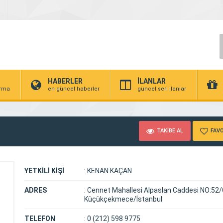
HABERLER
İLANLAR
irma
en güncel haberler
güncel seri ilanlar
TAKİBE AL
FAVO
YETKİLİ KİŞİ
:
KENAN KAÇAN
ADRES
:
Cennet Mahallesi Alpaslan Caddesi NO:52
Küçükçekmece/İstanbul
TELEFON
:
0 (212) 598 9775