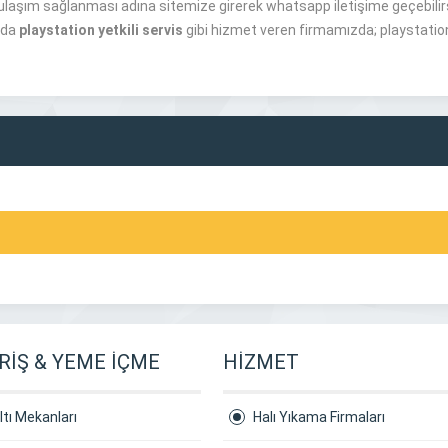
ulaşım sağlanması adına sitemize girerek whatsapp iletişime geçebilirs
’da
playstation yetkili servis
gibi hizmet veren firmamızda; playstation
RİŞ & YEME İÇME
HİZMET
tı Mekanları
Halı Yıkama Firmaları