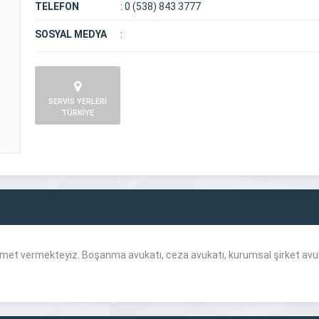
TELEFON
:
0 (538) 843 3777
SOSYAL MEDYA
:
SERVİS YERLERİ
TÜRKİYE
met vermekteyiz. Boşanma avukatı, ceza avukatı, kurumsal şirket avuka