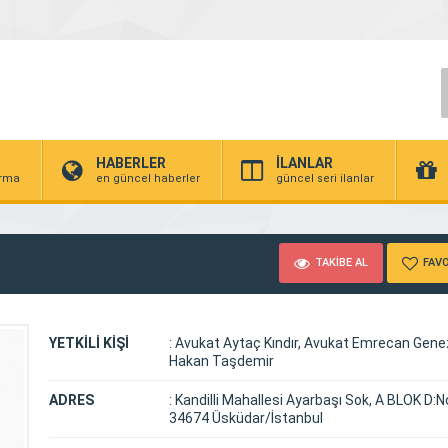
HABERLER
İLANLAR
irma
en güncel haberler
güncel seri ilanlar
TAKİBE AL
FAVO
YETKİLİ KİŞİ
:
Avukat Aytaç Kındır, Avukat Emrecan Gene
Hakan Taşdemir
ADRES
:
Kandilli Mahallesi Ayarbaşı Sok, A BLOK D:No
34674 Üsküdar/İstanbul