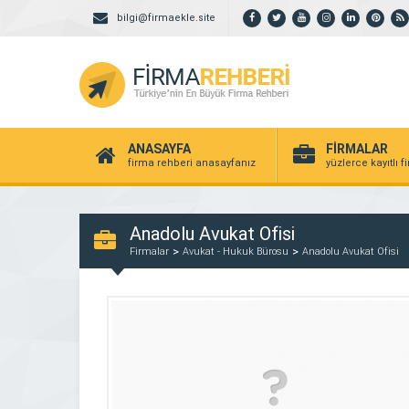
bilgi@firmaekle.site
ANASAYFA
FİRMALAR
firma rehberi anasayfanız
yüzlerce kayıtlı f
Anadolu Avukat Ofisi
Firmalar
Avukat - Hukuk Bürosu
Anadolu Avukat Ofisi