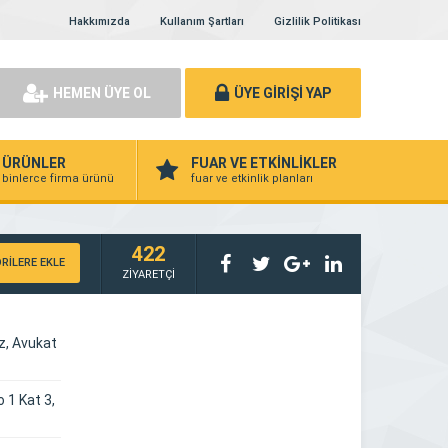
Hakkımızda
Kullanım Şartları
Gizlilik Politikası
HEMEN ÜYE OL
ÜYE GİRİŞİ YAP
ÜRÜNLER
FUAR VE ETKİNLİKLER
binlerce firma ürünü
fuar ve etkinlik planları
422
RİLERE EKLE
ZİYARETÇİ
z, Avukat
 1 Kat 3,