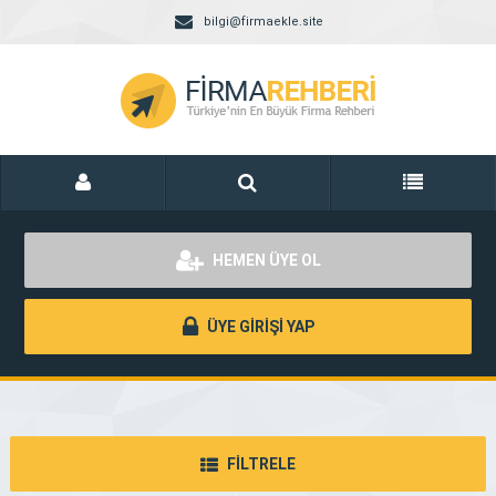
bilgi@firmaekle.site
HEMEN ÜYE OL
ÜYE GİRİŞİ YAP
FİLTRELE