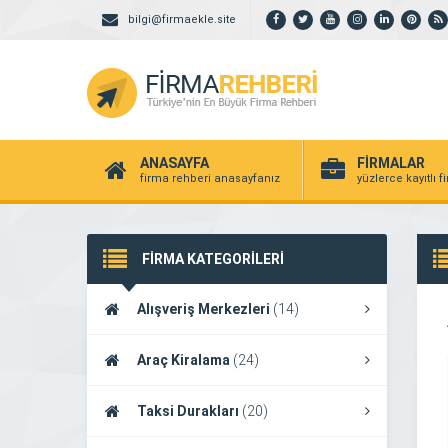
bilgi@firmaekle.site
ANASAYFA
FİRMALAR
firma rehberi anasayfanız
yüzlerce kayıtlı f
FİRMA KATEGORİLERİ
Alışveriş Merkezleri
(14)
Araç Kiralama
(24)
Taksi Durakları
(20)