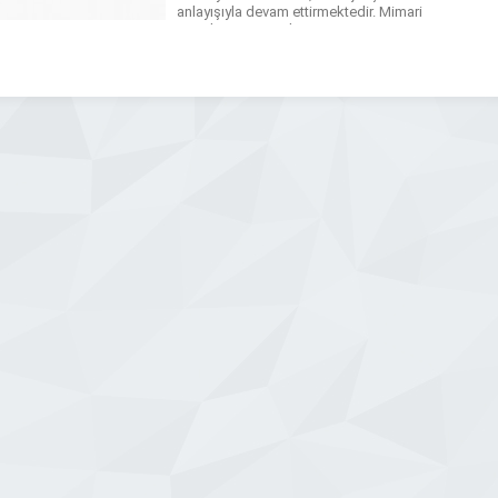
anlayışıyla devam ettirmektedir. Mimari
Uygulama Aşamalarımız 1-
Uygulamanın yapılacağı konumda
detaylı bir keşif çalışması yapıyoruz. 2-
Keşif sonucunda elde edilen bilgilere
ve müşterimizin […]