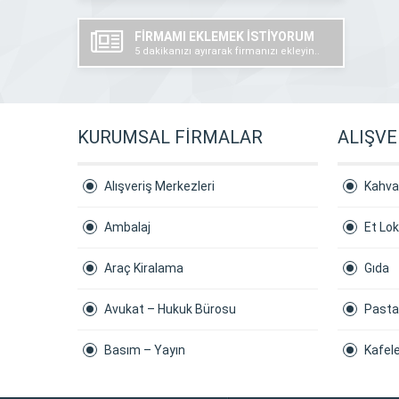
FİRMAMI EKLEMEK İSTİYORUM
5 dakikanızı ayırarak firmanızı ekleyin..
KURUMSAL FİRMALAR
ALIŞVE
Alışveriş Merkezleri
Kahval
Ambalaj
Et Lo
Araç Kiralama
Gıda
Avukat – Hukuk Bürosu
Pasta
Basım – Yayın
Kafel